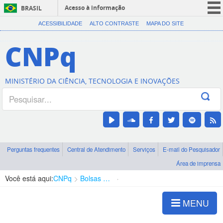
Acesso à informação
BRASIL
CORONAVÍRUS (COVID-19)
ACESSIBILIDADE
ALTO CONTRASTE
MAPA DO SITE
Participe
CNPq
Serviços
Legislação
MINISTÉRIO DA CIÊNCIA, TECNOLOGIA E INOVAÇÕES
Canais
Perguntas frequentes
Central de Atendimento
Serviços
E-mail do Pesquisador
Área de imprensa
Você está aqui:
CNPq
Bolsas e Auxílios Vigentes
Projetos de Pesquisa
MENU