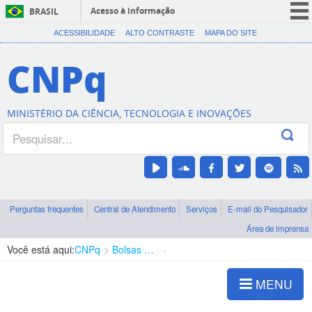
Acesso à informação
BRASIL
CORONAVÍRUS (COVID-19)
ACESSIBILIDADE
ALTO CONTRASTE
MAPA DO SITE
Participe
CNPq
Serviços
Legislação
MINISTÉRIO DA CIÊNCIA, TECNOLOGIA E INOVAÇÕES
Canais
Perguntas frequentes
Central de Atendimento
Serviços
E-mail do Pesquisador
Área de imprensa
Você está aqui:
CNPq
Bolsas e Auxílios Vigentes
Projetos de Pesquisa
MENU