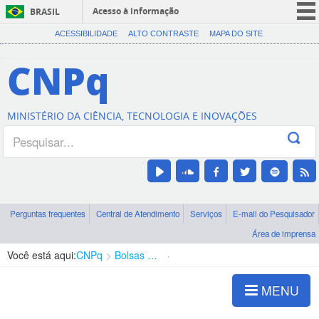
Acesso à informação
BRASIL
CORONAVÍRUS (COVID-19)
ACESSIBILIDADE
ALTO CONTRASTE
MAPA DO SITE
Participe
CNPq
Serviços
Legislação
MINISTÉRIO DA CIÊNCIA, TECNOLOGIA E INOVAÇÕES
Canais
Perguntas frequentes
Central de Atendimento
Serviços
E-mail do Pesquisador
Área de imprensa
Você está aqui:
CNPq
Bolsas e Auxílios Vigentes
Projetos de Pesquisa
MENU