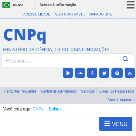
Acesso à informação
BRASIL
CORONAVÍRUS (COVID-19)
ACESSIBILIDADE
ALTO CONTRASTE
MAPA DO SITE
Participe
CNPq
Serviços
Legislação
MINISTÉRIO DA CIÊNCIA, TECNOLOGIA E INOVAÇÕES
Canais
Perguntas frequentes
Central de Atendimento
Serviços
E-mail do Pesquisador
Área de imprensa
Você está aqui:
CNPq
Bolsas e Auxílios Vigentes
Projetos de Pesquisa
MENU