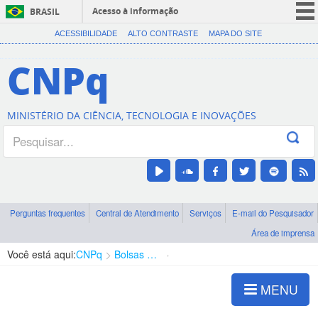
Acesso à informação
BRASIL
CORONAVÍRUS (COVID-19)
ACESSIBILIDADE
ALTO CONTRASTE
MAPA DO SITE
Participe
CNPq
Serviços
Legislação
MINISTÉRIO DA CIÊNCIA, TECNOLOGIA E INOVAÇÕES
Canais
Perguntas frequentes
Central de Atendimento
Serviços
E-mail do Pesquisador
Área de imprensa
Você está aqui:
CNPq
Bolsas e Auxílios Vigentes
Projetos de Pesquisa
MENU