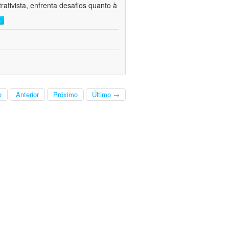
ativista, enfrenta desafios quanto à
s
o
Anterior
Próximo
Último →