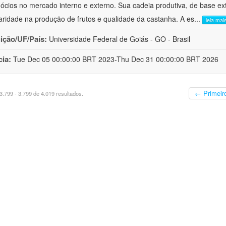
ócios no mercado interno e externo. Sua cadeia produtiva, de base extr
laridade na produção de frutos e qualidade da castanha. A es
...
leia mai
uição/UF/País:
Universidade Federal de Goiás - GO - Brasil
cia:
Tue Dec 05 00:00:00 BRT 2023-Thu Dec 31 00:00:00 BRT 2026
← Primeir
.799 - 3.799 de 4.019 resultados.