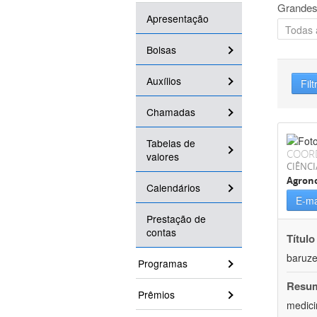
Grandes
Apresentação
Bolsas
Auxílios
Filt
Chamadas
Tabelas de
COOR
valores
CIÊNCI
Agron
Calendários
E-ma
Prestação de
contas
Título
baruze
Programas
Resu
Prêmios
medici