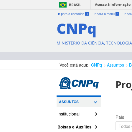
Acesso à informação
BRASIL
Ir para o conteúdo
1
Ir para o menu
2
Ir pa
CNPq
MINISTÉRIO DA CIÊNCIA, TECNOLOGI
Você está aqui:
CNPq
Assuntos
B
Pro
ASSUNTOS
Institucional
País
Bolsas e Auxílios