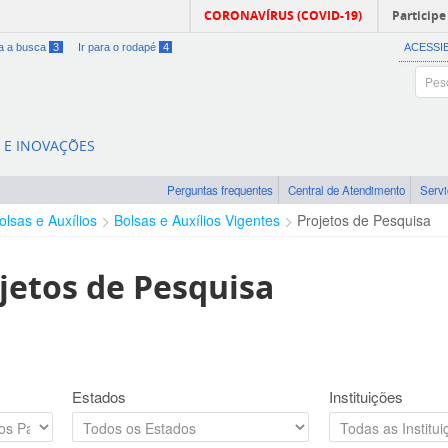
CORONAVÍRUS (COVID-19)
Participe
ra a busca
3
Ir para o rodapé
4
ACESSI
A E INOVAÇÕES
Perguntas frequentes
Central de Atendimento
Serv
olsas e Auxílios
Bolsas e Auxílios Vigentes
Projetos de Pesquisa
jetos de Pesquisa
Estados
Instituições