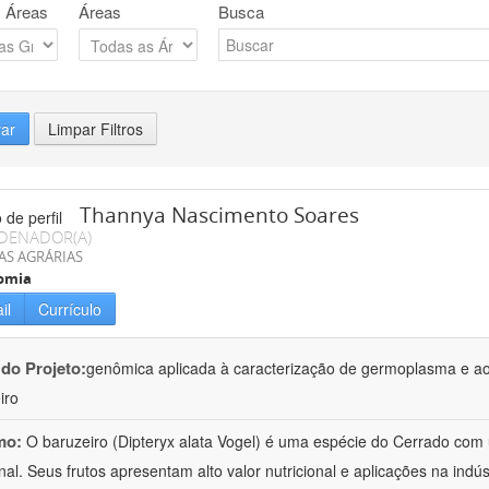
 Áreas
Áreas
Busca
rar
Limpar Filtros
Thannya Nascimento Soares
DENADOR(A)
AS AGRÁRIAS
omia
il
Currículo
 do Projeto:
genômica aplicada à caracterização de germoplasma e a
iro
mo:
O baruzeiro (Dipteryx alata Vogel) é uma espécie do Cerrado com 
nal. Seus frutos apresentam alto valor nutricional e aplicações na indú