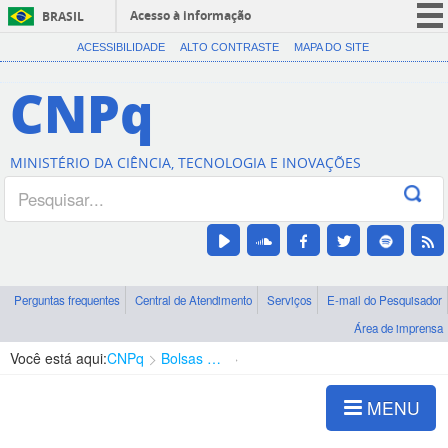
Acesso à informação
BRASIL
CORONAVÍRUS (COVID-19)
ACESSIBILIDADE
ALTO CONTRASTE
MAPA DO SITE
Participe
CNPq
Serviços
Legislação
MINISTÉRIO DA CIÊNCIA, TECNOLOGIA E INOVAÇÕES
Canais
Perguntas frequentes
Central de Atendimento
Serviços
E-mail do Pesquisador
Área de imprensa
Você está aqui:
CNPq
Bolsas e Auxílios Vigentes
Projetos de Pesquisa
MENU