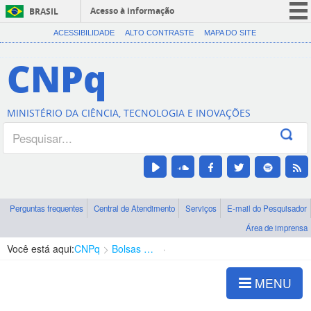
Acesso à informação
BRASIL
CORONAVÍRUS (COVID-19)
ACESSIBILIDADE
ALTO CONTRASTE
MAPA DO SITE
Participe
CNPq
Serviços
Legislação
MINISTÉRIO DA CIÊNCIA, TECNOLOGIA E INOVAÇÕES
Canais
Perguntas frequentes
Central de Atendimento
Serviços
E-mail do Pesquisador
Área de imprensa
Você está aqui:
CNPq
Bolsas e Auxílios Vigentes
Projetos de Pesquisa
MENU