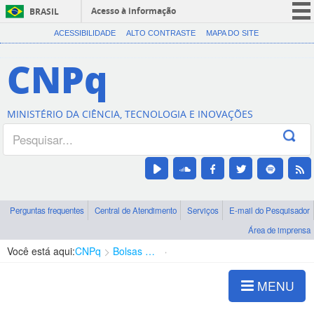
Acesso à informação
BRASIL
CORONAVÍRUS (COVID-19)
ACESSIBILIDADE
ALTO CONTRASTE
MAPA DO SITE
Participe
CNPq
Serviços
Legislação
MINISTÉRIO DA CIÊNCIA, TECNOLOGIA E INOVAÇÕES
Canais
Perguntas frequentes
Central de Atendimento
Serviços
E-mail do Pesquisador
Área de imprensa
Você está aqui:
CNPq
Bolsas e Auxílios Vigentes
Projetos de Pesquisa
MENU