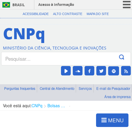
Acesso à informação
BRASIL
CORONAVÍRUS (COVID-19)
ACESSIBILIDADE
ALTO CONTRASTE
MAPA DO SITE
Participe
CNPq
Serviços
Legislação
MINISTÉRIO DA CIÊNCIA, TECNOLOGIA E INOVAÇÕES
Canais
Perguntas frequentes
Central de Atendimento
Serviços
E-mail do Pesquisador
Área de imprensa
Você está aqui:
CNPq
Bolsas e Auxílios Vigentes
Projetos de Pesquisa
MENU