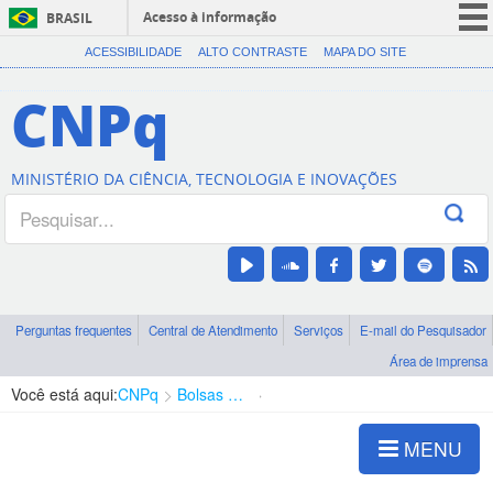
Acesso à informação
BRASIL
CORONAVÍRUS (COVID-19)
ACESSIBILIDADE
ALTO CONTRASTE
MAPA DO SITE
Participe
CNPq
Serviços
Legislação
MINISTÉRIO DA CIÊNCIA, TECNOLOGIA E INOVAÇÕES
Canais
Perguntas frequentes
Central de Atendimento
Serviços
E-mail do Pesquisador
Área de imprensa
Você está aqui:
CNPq
Bolsas e Auxílios Vigentes
Projetos de Pesquisa
MENU