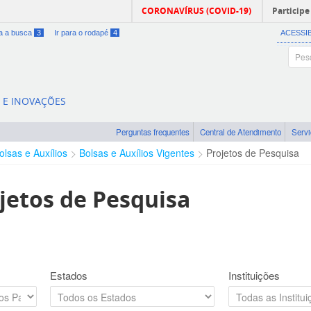
CORONAVÍRUS (COVID-19)
Participe
ra a busca
3
Ir para o rodapé
4
ACESSI
A E INOVAÇÕES
Perguntas frequentes
Central de Atendimento
Serv
olsas e Auxílios
Bolsas e Auxílios Vigentes
Projetos de Pesquisa
jetos de Pesquisa
Estados
Instituições