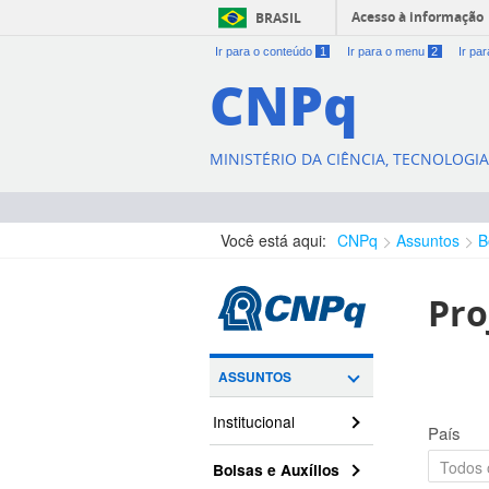
Acesso à informação
BRASIL
Ir para o conteúdo
1
Ir para o menu
2
Ir pa
CNPq
MINISTÉRIO DA CIÊNCIA, TECNOLOGI
Você está aqui:
CNPq
Assuntos
B
Pro
ASSUNTOS
Institucional
País
Bolsas e Auxílios