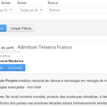
 Áreas
Áreas
Busca
rar
Limpar Filtros
Admilson Teixeira Franco
DENADOR(A)
HARIAS
haria Mecânica
il
Currículo
 do Projeto:
instituto nacional de ciência e tecnologia em reologia de 
ogias avançadas - inct-rhe9
mo:
No atual contexto mundial, produto das mudanças climáticas, é fa
ômico dos países nas próximas décadas estará intrinsicamente atrel