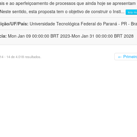
ais e ao aperfeiçoamento de processos que ainda hoje se apresentam 
 Neste sentido, esta proposta tem o objetivo de construir o Insti
...
leia m
uição/UF/País:
Universidade Tecnológica Federal do Paraná - PR - Bra
cia:
Mon Jan 09 00:00:00 BRT 2023-Mon Jan 31 00:00:00 BRT 2028
← Primeir
4 - 14 de 4.018 resultados.