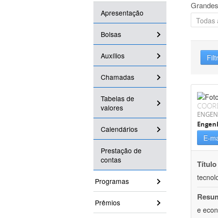
Grandes
Apresentação
Bolsas
Auxílios
Filt
Chamadas
Tabelas de
COOR
valores
ENGEN
Engen
Calendários
E-ma
Prestação de
contas
Título
tecnol
Programas
Resu
Prêmios
e econ