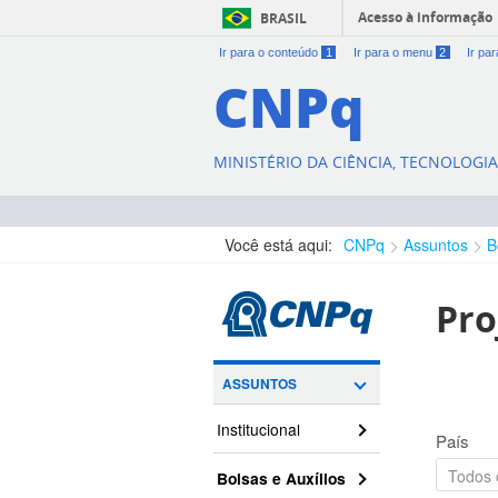
Acesso à informação
BRASIL
Ir para o conteúdo
1
Ir para o menu
2
Ir pa
CNPq
MINISTÉRIO DA CIÊNCIA, TECNOLOGI
Você está aqui:
CNPq
Assuntos
B
Pro
ASSUNTOS
Institucional
País
Bolsas e Auxílios