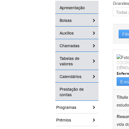
Grandes
Apresentação
Bolsas
Auxílios
Filt
Chamadas
Tabelas de
COOR
valores
CIÊNCI
Enfer
Calendários
E-ma
Prestação de
contas
Título
estudo
Programas
Resu
Prêmios
vida d