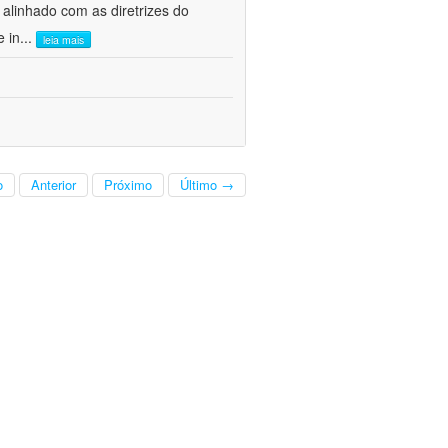
alinhado com as diretrizes do
e in
...
leia mais
o
Anterior
Próximo
Último →