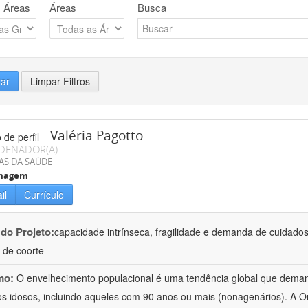
 Áreas
Áreas
Busca
rar
Limpar Filtros
Valéria Pagotto
DENADOR(A)
AS DA SAÚDE
magem
il
Currículo
 do Projeto:
capacidade intrínseca, fragilidade e demanda de cuidado
 de coorte
mo:
O envelhecimento populacional é uma tendência global que deman
os idosos, incluindo aqueles com 90 anos ou mais (nonagenários). A