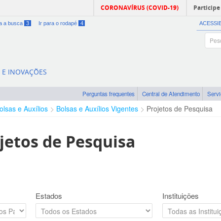
CORONAVÍRUS (COVID-19)
Participe
ra a busca
3
Ir para o rodapé
4
ACESSI
A E INOVAÇÕES
Perguntas frequentes
Central de Atendimento
Serv
olsas e Auxílios
Bolsas e Auxílios Vigentes
Projetos de Pesquisa
jetos de Pesquisa
Estados
Instituições