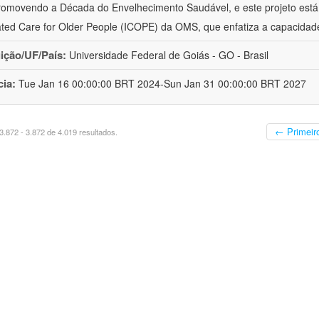
romovendo a Década do Envelhecimento Saudável, e este projeto está 
ated Care for Older People (ICOPE) da OMS, que enfatiza a capacidad
uição/UF/País:
Universidade Federal de Goiás - GO - Brasil
cia:
Tue Jan 16 00:00:00 BRT 2024-Sun Jan 31 00:00:00 BRT 2027
← Primeir
.872 - 3.872 de 4.019 resultados.