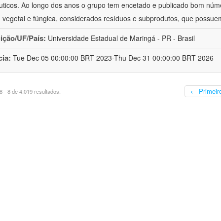
uticos. Ao longo dos anos o grupo tem encetado e publicado bom núm
 vegetal e fúngica, considerados resíduos e subprodutos, que possue
uição/UF/País:
Universidade Estadual de Maringá - PR - Brasil
cia:
Tue Dec 05 00:00:00 BRT 2023-Thu Dec 31 00:00:00 BRT 2026
← Primeir
 - 8 de 4.019 resultados.