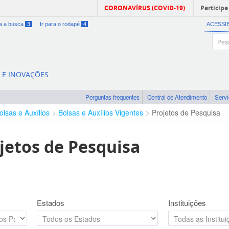
CORONAVÍRUS (COVID-19)
Participe
ra a busca
3
Ir para o rodapé
4
ACESSI
A E INOVAÇÕES
Perguntas frequentes
Central de Atendimento
Serv
olsas e Auxílios
Bolsas e Auxílios Vigentes
Projetos de Pesquisa
jetos de Pesquisa
Estados
Instituições