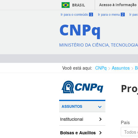
Acesso à informação
BRASIL
Ir para o conteúdo
1
Ir para o menu
2
Ir pa
CNPq
MINISTÉRIO DA CIÊNCIA, TECNOLOGI
Você está aqui:
CNPq
Assuntos
B
Pro
ASSUNTOS
Institucional
País
Bolsas e Auxílios