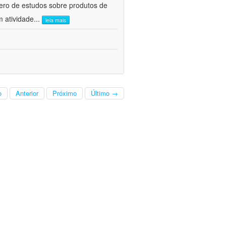
ero de estudos sobre produtos de
m atividade
...
leia mais
o
Anterior
Próximo
Último →