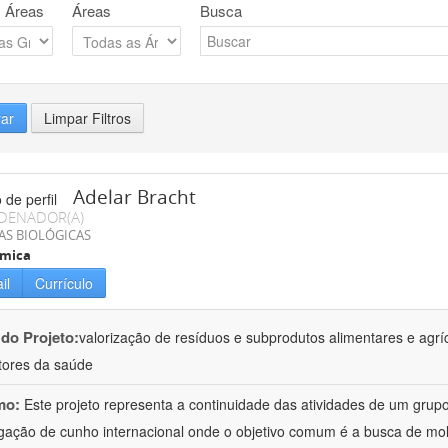
 Áreas
Áreas
Busca
rar
Limpar Filtros
Adelar Bracht
DENADOR(A)
AS BIOLÓGICAS
ímica
il
Currículo
 do Projeto:
valorização de resíduos e subprodutos alimentares e agrí
ores da saúde
mo:
Este projeto representa a continuidade das atividades de um gr
igação de cunho internacional onde o objetivo comum é a busca de mol