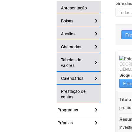
Grandes
Apresentação
Bolsas
Auxílios
Filt
Chamadas
Tabelas de
COOR
valores
CIÊNCI
Bioqu
Calendários
E-ma
Prestação de
contas
Título
promot
Programas
Resu
Prêmios
invest