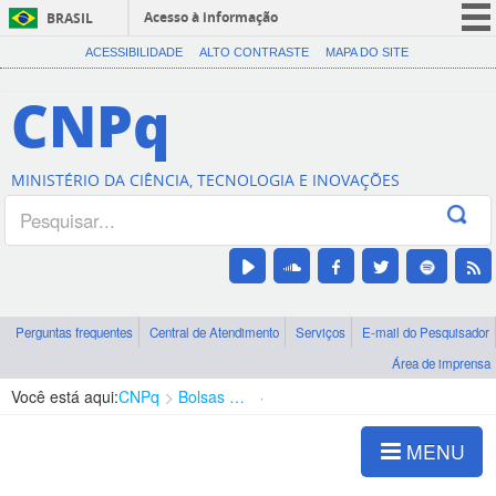
Acesso à informação
BRASIL
CORONAVÍRUS (COVID-19)
ACESSIBILIDADE
ALTO CONTRASTE
MAPA DO SITE
Participe
CNPq
Serviços
Legislação
MINISTÉRIO DA CIÊNCIA, TECNOLOGIA E INOVAÇÕES
Canais
Perguntas frequentes
Central de Atendimento
Serviços
E-mail do Pesquisador
Área de imprensa
Você está aqui:
CNPq
Bolsas e Auxílios Vigentes
Projetos de Pesquisa
MENU