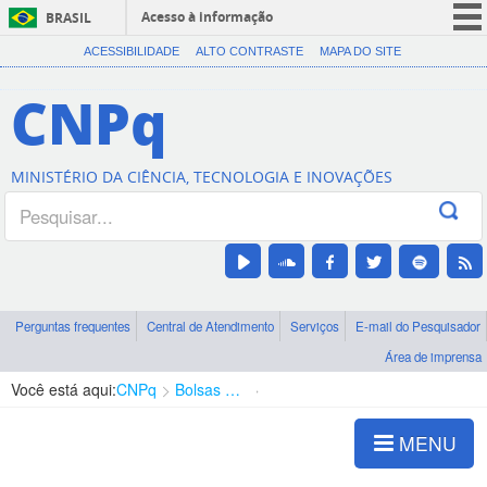
Acesso à informação
BRASIL
CORONAVÍRUS (COVID-19)
ACESSIBILIDADE
ALTO CONTRASTE
MAPA DO SITE
Participe
CNPq
Serviços
Legislação
MINISTÉRIO DA CIÊNCIA, TECNOLOGIA E INOVAÇÕES
Canais
Perguntas frequentes
Central de Atendimento
Serviços
E-mail do Pesquisador
Área de imprensa
Você está aqui:
CNPq
Bolsas e Auxílios Vigentes
Projetos de Pesquisa
MENU