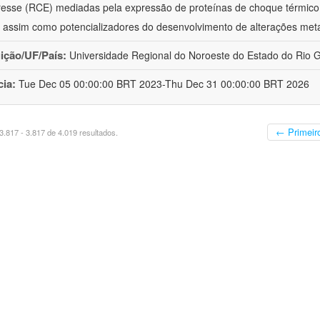
resse (RCE) mediadas pela expressão de proteínas de choque térmico
 assim como potencializadores do desenvolvimento de alterações met
uição/UF/País:
Universidade Regional do Noroeste do Estado do Rio Gr
cia:
Tue Dec 05 00:00:00 BRT 2023-Thu Dec 31 00:00:00 BRT 2026
← Primeir
.817 - 3.817 de 4.019 resultados.