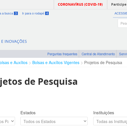
CORONAVÍRUS (COVID-19)
Participe
ra a busca
3
Ir para o rodapé
4
ACESSI
A E INOVAÇÕES
Perguntas frequentes
Central de Atendimento
Serv
olsas e Auxílios
Bolsas e Auxílios Vigentes
Projetos de Pesquisa
jetos de Pesquisa
Estados
Instituições