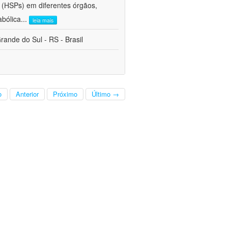
 (HSPs) em diferentes órgãos,
abólica
...
leia mais
ande do Sul - RS - Brasil
o
Anterior
Próximo
Último →