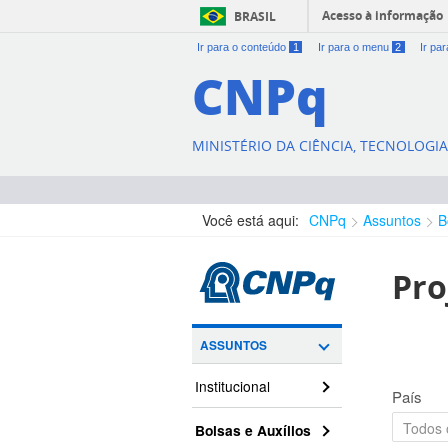
Acesso à informação
BRASIL
Ir para o conteúdo
1
Ir para o menu
2
Ir pa
CNPq
MINISTÉRIO DA CIÊNCIA, TECNOLOGI
Você está aqui:
CNPq
Assuntos
B
Pro
ASSUNTOS
Institucional
País
Bolsas e Auxílios