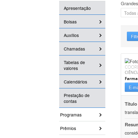
Grandes
Apresentação
Bolsas
Auxílios
Filt
Chamadas
Tabelas de
COOR
valores
CIÊNCI
Farma
Calendários
E-ma
Prestação de
contas
Título
transl
Programas
Resu
Prêmios
consid