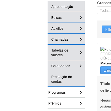
Grandes
Apresentação
Bolsas
Auxílios
Filt
Chamadas
Tabelas de
COOR
valores
CIÊNCI
Matem
Calendários
E-ma
Prestação de
contas
Título
de lie 
Programas
Resu
Prêmios
quânti