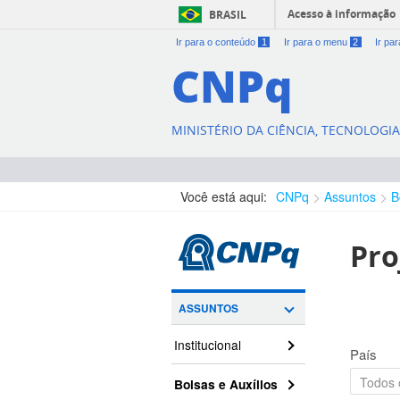
Acesso à informação
BRASIL
Ir para o conteúdo
1
Ir para o menu
2
Ir pa
CNPq
MINISTÉRIO DA CIÊNCIA, TECNOLOGI
Você está aqui:
CNPq
Assuntos
B
Pro
ASSUNTOS
Institucional
País
Bolsas e Auxílios