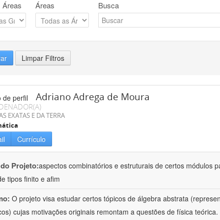
 Áreas
Áreas
Busca
rar
Limpar Filtros
Adriano Adrega de Moura
DENADOR(A)
AS EXATAS E DA TERRA
ática
il
Currículo
 do Projeto:
aspectos combinatórios e estruturais de certos módulos p
de tipos finito e afim
mo:
O projeto visa estudar certos tópicos de álgebra abstrata (repres
cos) cujas motivações originais remontam a questões de física teóric