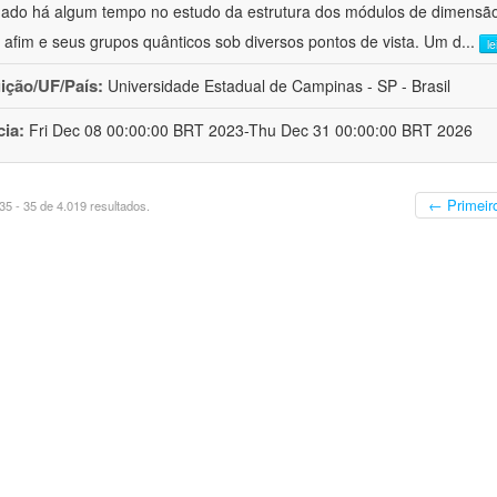
hado há algum tempo no estudo da estrutura dos módulos de dimensão
o afim e seus grupos quânticos sob diversos pontos de vista. Um d
...
l
uição/UF/País:
Universidade Estadual de Campinas - SP - Brasil
cia:
Fri Dec 08 00:00:00 BRT 2023-Thu Dec 31 00:00:00 BRT 2026
← Primeir
5 - 35 de 4.019 resultados.