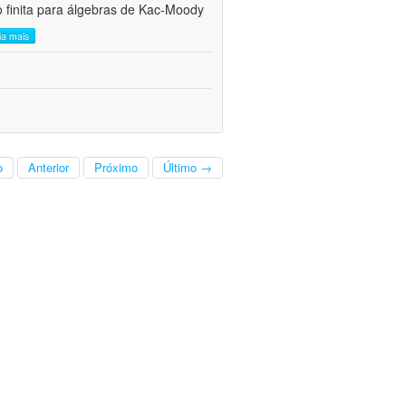
 finita para álgebras de Kac-Moody
eia mais
o
Anterior
Próximo
Último →