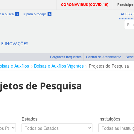
CORONAVÍRUS (COVID-19)
Participe
ra a busca
3
Ir para o rodapé
4
ACESSI
A E INOVAÇÕES
Perguntas frequentes
Central de Atendimento
Serv
olsas e Auxílios
Bolsas e Auxílios Vigentes
Projetos de Pesquisa
jetos de Pesquisa
Estados
Instituições