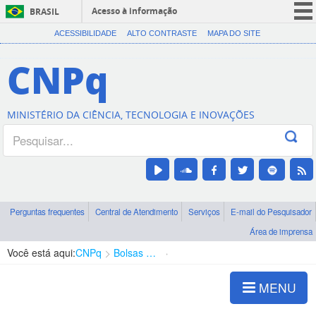
Acesso à informação
BRASIL
CORONAVÍRUS (COVID-19)
ACESSIBILIDADE
ALTO CONTRASTE
MAPA DO SITE
Participe
CNPq
Serviços
Legislação
MINISTÉRIO DA CIÊNCIA, TECNOLOGIA E INOVAÇÕES
Canais
Perguntas frequentes
Central de Atendimento
Serviços
E-mail do Pesquisador
Área de imprensa
Você está aqui:
CNPq
Bolsas e Auxílios Vigentes
Projetos de Pesquisa
MENU