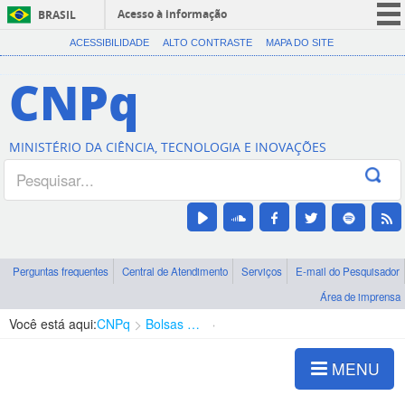
Acesso à informação
BRASIL
CORONAVÍRUS (COVID-19)
ACESSIBILIDADE
ALTO CONTRASTE
MAPA DO SITE
Participe
CNPq
Serviços
Legislação
MINISTÉRIO DA CIÊNCIA, TECNOLOGIA E INOVAÇÕES
Canais
Perguntas frequentes
Central de Atendimento
Serviços
E-mail do Pesquisador
Área de imprensa
Você está aqui:
CNPq
Bolsas e Auxílios Vigentes
Projetos de Pesquisa
MENU