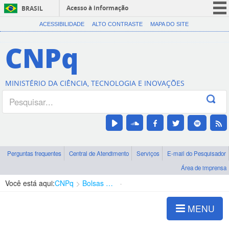
Acesso à informação
BRASIL
CORONAVÍRUS (COVID-19)
ACESSIBILIDADE
ALTO CONTRASTE
MAPA DO SITE
Participe
CNPq
Serviços
Legislação
MINISTÉRIO DA CIÊNCIA, TECNOLOGIA E INOVAÇÕES
Canais
Perguntas frequentes
Central de Atendimento
Serviços
E-mail do Pesquisador
Área de imprensa
Você está aqui:
CNPq
Bolsas e Auxílios Vigentes
Projetos de Pesquisa
MENU