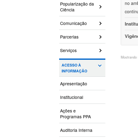
no amb
Popularização da
Ciência
contín
Comunicação
Instit
Vigên
Parcerias
Serviços
Mostrando 3
ACESSO À
INFORMAÇÃO
Apresentação
Institucional
Ações e
Programas PPA
Auditoria Interna