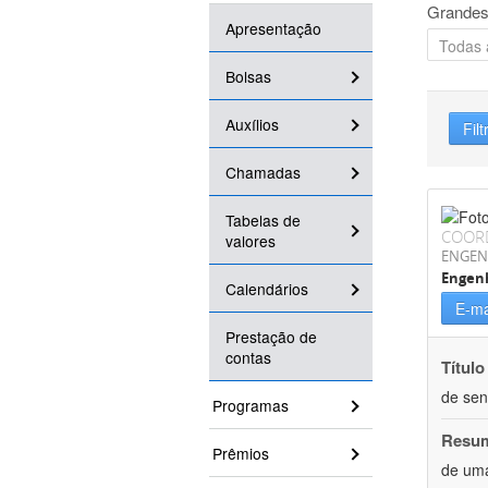
Grandes
Apresentação
Bolsas
Auxílios
Filt
Chamadas
Tabelas de
COOR
valores
ENGEN
Engenh
Calendários
E-ma
Prestação de
contas
Título
de sen
Programas
Resu
Prêmios
de uma