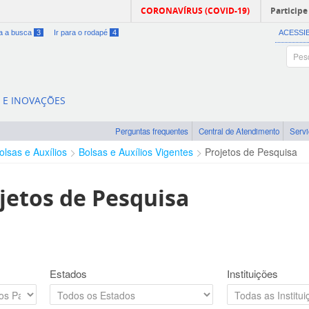
CORONAVÍRUS (COVID-19)
Participe
ra a busca
3
Ir para o rodapé
4
ACESSI
A E INOVAÇÕES
Perguntas frequentes
Central de Atendimento
Serv
olsas e Auxílios
Bolsas e Auxílios Vigentes
Projetos de Pesquisa
jetos de Pesquisa
Estados
Instituições