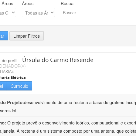
 Áreas
Áreas
Busca
rar
Limpar Filtros
Úrsula do Carmo Resende
DENADOR(A)
HARIAS
aria Elétrica
il
Currículo
 do Projeto:
desenvolvimento de uma rectena a base de grafeno incor
sores iot
mo:
O projeto prevê o desenvolvimento teórico, computacional e expe
 janela. A rectena é um sistema composto por uma antena, que coleta