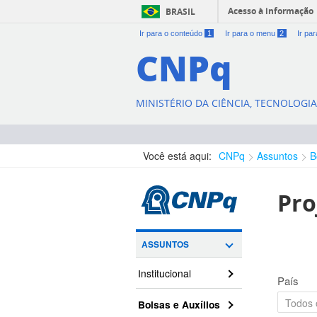
Acesso à informação
BRASIL
Ir para o conteúdo
1
Ir para o menu
2
Ir pa
CNPq
MINISTÉRIO DA CIÊNCIA, TECNOLOGI
Você está aqui:
CNPq
Assuntos
B
Pro
ASSUNTOS
Institucional
País
Bolsas e Auxílios