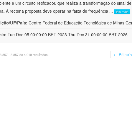
iente e um circuito retificador, que realiza a transformação do sinal 
ua. A rectena proposta deve operar na faixa de frequência
...
leia mais
uição/UF/País:
Centro Federal de Educação Tecnológica de Minas Gera
cia:
Tue Dec 05 00:00:00 BRT 2023-Thu Dec 31 00:00:00 BRT 2026
← Primeir
.857 - 3.857 de 4.019 resultados.