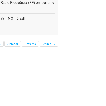
de Rádio Frequência (RF) em corrente
is - MG - Brasil
o
Anterior
Próximo
Último →