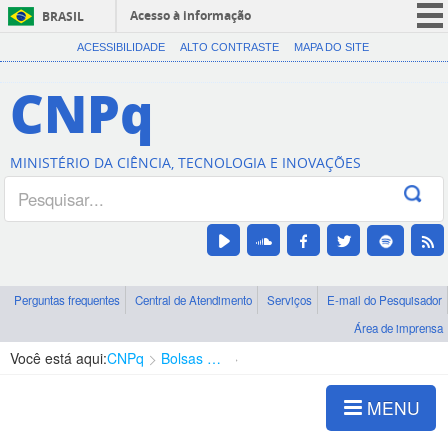
Acesso à informação
BRASIL
CORONAVÍRUS (COVID-19)
ACESSIBILIDADE
ALTO CONTRASTE
MAPA DO SITE
Participe
CNPq
Serviços
Legislação
MINISTÉRIO DA CIÊNCIA, TECNOLOGIA E INOVAÇÕES
Canais
Perguntas frequentes
Central de Atendimento
Serviços
E-mail do Pesquisador
Área de imprensa
Você está aqui:
CNPq
Bolsas e Auxílios Vigentes
Projetos de Pesquisa
MENU