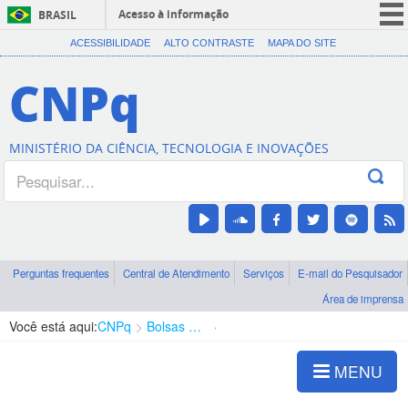
Acesso à informação
BRASIL
CORONAVÍRUS (COVID-19)
ACESSIBILIDADE
ALTO CONTRASTE
MAPA DO SITE
Participe
CNPq
Serviços
Legislação
MINISTÉRIO DA CIÊNCIA, TECNOLOGIA E INOVAÇÕES
Canais
Perguntas frequentes
Central de Atendimento
Serviços
E-mail do Pesquisador
Área de imprensa
Você está aqui:
CNPq
Bolsas e Auxílios Vigentes
Projetos de Pesquisa
MENU