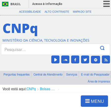
Acesso à informação
BRASIL
CORONAVÍRUS (COVID-19)
ACESSIBILIDADE
ALTO CONTRASTE
MAPA DO SITE
Participe
CNPq
Serviços
Legislação
MINISTÉRIO DA CIÊNCIA, TECNOLOGIA E INOVAÇÕES
Canais
Perguntas frequentes
Central de Atendimento
Serviços
E-mail do Pesquisador
Área de imprensa
Você está aqui:
CNPq
Bolsas e Auxílios Vigentes
Projetos de Pesquisa
MENU