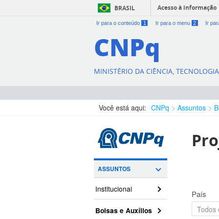
Acesso à informação
BRASIL
Ir para o conteúdo
1
Ir para o menu
2
Ir pa
CNPq
MINISTÉRIO DA CIÊNCIA, TECNOLOGI
Você está aqui:
CNPq
Assuntos
B
Pro
ASSUNTOS
Institucional
País
Bolsas e Auxílios