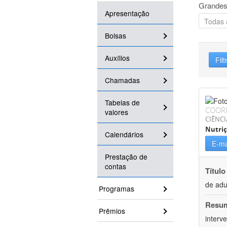
Grandes
Apresentação
Bolsas
Auxílios
Filt
Chamadas
Tabelas de
COOR
valores
CIÊNCI
Nutri
Calendários
E-ma
Prestação de
contas
Título
de adu
Programas
Resu
Prêmios
interv