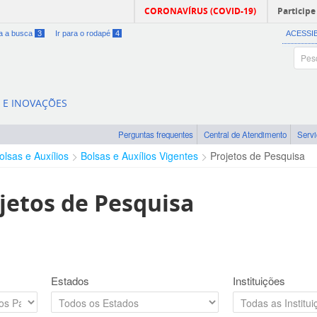
CORONAVÍRUS (COVID-19)
Participe
ra a busca
3
Ir para o rodapé
4
ACESSI
A E INOVAÇÕES
Perguntas frequentes
Central de Atendimento
Serv
olsas e Auxílios
Bolsas e Auxílios Vigentes
Projetos de Pesquisa
jetos de Pesquisa
Estados
Instituições