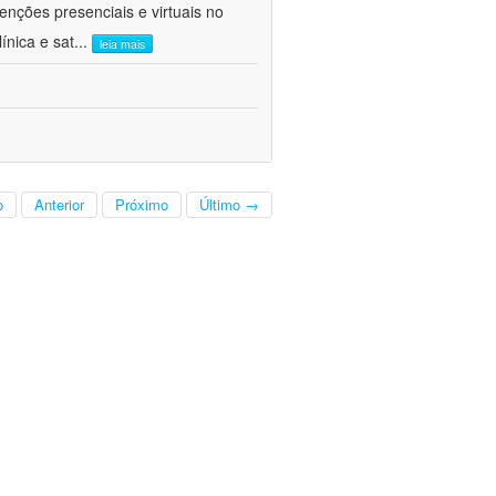
venções presenciais e virtuais no
ínica e sat
...
leia mais
o
Anterior
Próximo
Último →