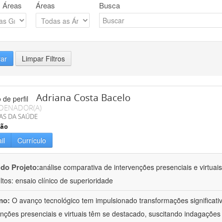
 Áreas
Áreas
Busca
rar
Limpar Filtros
Adriana Costa Bacelo
DENADOR(A)
AS DA SAÚDE
ção
il
Currículo
 do Projeto:
análise comparativa de intervenções presenciais e virtua
ltos: ensaio clínico de superioridade
mo:
O avanço tecnológico tem impulsionado transformações significati
enções presenciais e virtuais têm se destacado, suscitando indagações 