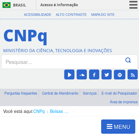
Acesso à informação
BRASIL
CORONAVÍRUS (COVID-19)
ACESSIBILIDADE
ALTO CONTRASTE
MAPA DO SITE
Participe
CNPq
Serviços
Legislação
MINISTÉRIO DA CIÊNCIA, TECNOLOGIA E INOVAÇÕES
Canais
Perguntas frequentes
Central de Atendimento
Serviços
E-mail do Pesquisador
Área de imprensa
Você está aqui:
CNPq
Bolsas e Auxílios Vigentes
Projetos de Pesquisa
MENU