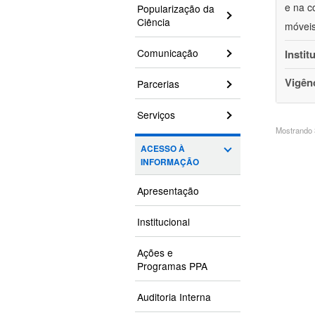
e na c
Popularização da
Ciência
móveis
Comunicação
Instit
Vigên
Parcerias
Serviços
Mostrando 3
ACESSO À
INFORMAÇÃO
Apresentação
Institucional
Ações e
Programas PPA
Auditoria Interna