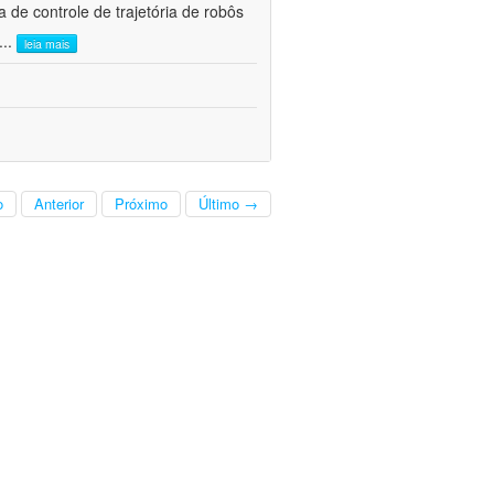
e controle de trajetória de robôs
...
leia mais
o
Anterior
Próximo
Último →