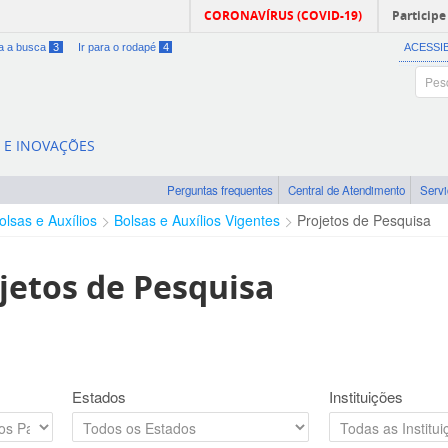
CORONAVÍRUS (COVID-19)
Participe
ra a busca
3
Ir para o rodapé
4
ACESSI
A E INOVAÇÕES
Perguntas frequentes
Central de Atendimento
Serv
olsas e Auxílios
Bolsas e Auxílios Vigentes
Projetos de Pesquisa
jetos de Pesquisa
Estados
Instituições