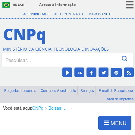
Acesso à informação
BRASIL
CORONAVÍRUS (COVID-19)
ACESSIBILIDADE
ALTO CONTRASTE
MAPA DO SITE
Participe
CNPq
Serviços
Legislação
MINISTÉRIO DA CIÊNCIA, TECNOLOGIA E INOVAÇÕES
Canais
Perguntas frequentes
Central de Atendimento
Serviços
E-mail do Pesquisador
Área de imprensa
Você está aqui:
CNPq
Bolsas e Auxílios Vigentes
Projetos de Pesquisa
MENU