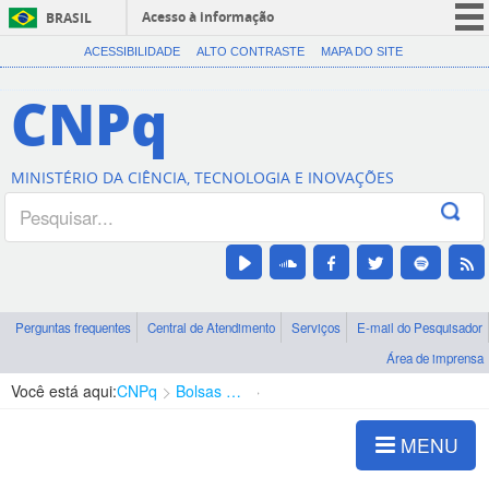
Acesso à informação
BRASIL
CORONAVÍRUS (COVID-19)
ACESSIBILIDADE
ALTO CONTRASTE
MAPA DO SITE
Participe
CNPq
Serviços
Legislação
MINISTÉRIO DA CIÊNCIA, TECNOLOGIA E INOVAÇÕES
Canais
Perguntas frequentes
Central de Atendimento
Serviços
E-mail do Pesquisador
Área de imprensa
Você está aqui:
CNPq
Bolsas e Auxílios Vigentes
Projetos de Pesquisa
MENU