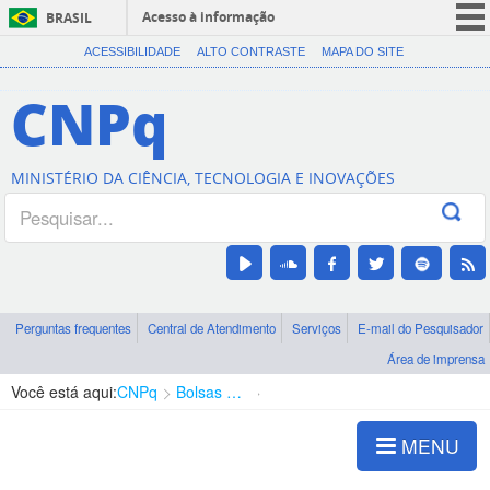
Acesso à informação
BRASIL
CORONAVÍRUS (COVID-19)
ACESSIBILIDADE
ALTO CONTRASTE
MAPA DO SITE
Participe
CNPq
Serviços
Legislação
MINISTÉRIO DA CIÊNCIA, TECNOLOGIA E INOVAÇÕES
Canais
Perguntas frequentes
Central de Atendimento
Serviços
E-mail do Pesquisador
Área de imprensa
Você está aqui:
CNPq
Bolsas e Auxílios Vigentes
Projetos de Pesquisa
MENU