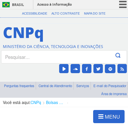
Acesso à informação
BRASIL
CORONAVÍRUS (COVID-19)
ACESSIBILIDADE
ALTO CONTRASTE
MAPA DO SITE
Participe
CNPq
Serviços
Legislação
MINISTÉRIO DA CIÊNCIA, TECNOLOGIA E INOVAÇÕES
Canais
Perguntas frequentes
Central de Atendimento
Serviços
E-mail do Pesquisador
Área de imprensa
Você está aqui:
CNPq
Bolsas e Auxílios Vigentes
Projetos de Pesquisa
MENU