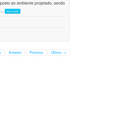
posto ao ambiente projetado, sendo
i
...
leia mais
o
Anterior
Próximo
Último →