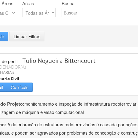
 Áreas
Áreas
Busca
rar
Limpar Filtros
Tulio Nogueira Bittencourt
DENADOR(A)
HARIAS
aria Civil
il
Currículo
 do Projeto:
monitoramento e inspeção de infraestrutura rodoferroviár
izagem de máquina e visão computacional
mo:
A deterioração de estruturas rodoferroviárias é causada por açõe
ísicas, e podem ser agravados por problemas de concepção e construçã