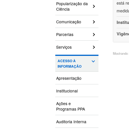
está r
Popularização da
Ciência
medida
Comunicação
Instit
Vigên
Parcerias
Serviços
Mostrando 3
ACESSO À
INFORMAÇÃO
Apresentação
Institucional
Ações e
Programas PPA
Auditoria Interna