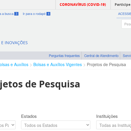
CORONAVÍRUS (COVID-19)
Participe
ra a busca
3
Ir para o rodapé
4
ACESSI
A E INOVAÇÕES
Perguntas frequentes
Central de Atendimento
Serv
olsas e Auxílios
Bolsas e Auxílios Vigentes
Projetos de Pesquisa
jetos de Pesquisa
Estados
Instituições