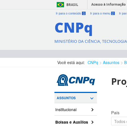
Acesso à informação
BRASIL
Ir para o conteúdo
1
Ir para o menu
2
Ir pa
CNPq
MINISTÉRIO DA CIÊNCIA, TECNOLOGI
Você está aqui:
CNPq
Assuntos
B
Pro
ASSUNTOS
Institucional
País
Bolsas e Auxílios