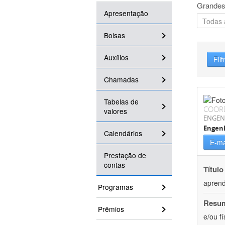
Grandes
Apresentação
Bolsas
Auxílios
Filt
Chamadas
Tabelas de
COOR
valores
ENGEN
Engenh
Calendários
E-ma
Prestação de
contas
Título
aprend
Programas
Resu
Prêmios
e/ou f