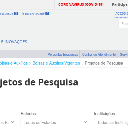
CORONAVÍRUS (COVID-19)
Participe
ra a busca
3
Ir para o rodapé
4
ACESSI
A E INOVAÇÕES
Perguntas frequentes
Central de Atendimento
Serv
olsas e Auxílios
Bolsas e Auxílios Vigentes
Projetos de Pesquisa
jetos de Pesquisa
Estados
Instituições