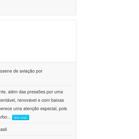
rosene de aviação por
ente, além das pressões por uma
tentável, renovável e com baixas
merece uma atenção especial, pois
arbo
...
leia mais
asil