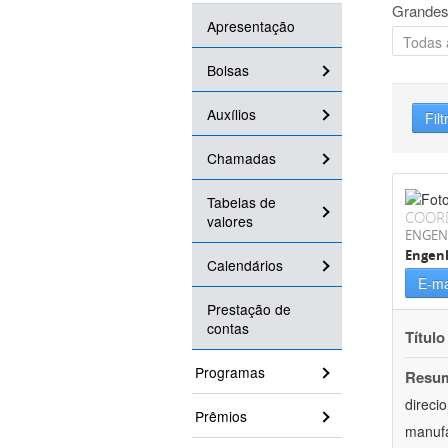
Grandes
Apresentação
Bolsas
Auxílios
Filt
Chamadas
Tabelas de
COOR
valores
ENGEN
Engen
Calendários
E-ma
Prestação de
contas
Título
Programas
Resu
direci
Prêmios
manufa