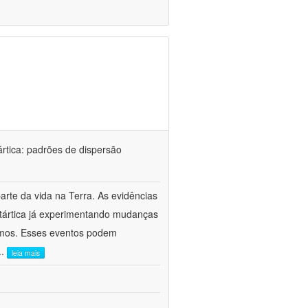
rtica: padrões de dispersão
rte da vida na Terra. As evidências
ntártica já experimentando mudanças
remos. Esses eventos podem
..
leia mais