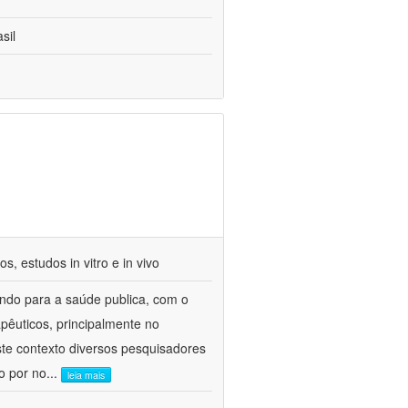
sil
s, estudos in vitro e in vivo
indo para a saúde publica, com o
pêuticos, principalmente no
ste contexto diversos pesquisadores
o por no
...
leia mais