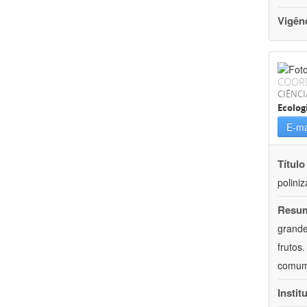
Vigên
COOR
CIÊNCI
Ecolog
E-ma
Título
polini
Resu
grande
frutos
comum
Instit