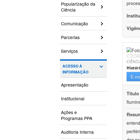
proces
Popularização da
Ciência
Instit
Comunicação
Vigên
Parcerias
Serviços
COOR
CIÊNC
ACESSO À
Histór
INFORMAÇÃO
E-ma
Apresentação
Título
Institucional
flumin
Ações e
Resu
Programas PPA
entend
perifé
Auditoria Interna
dos se