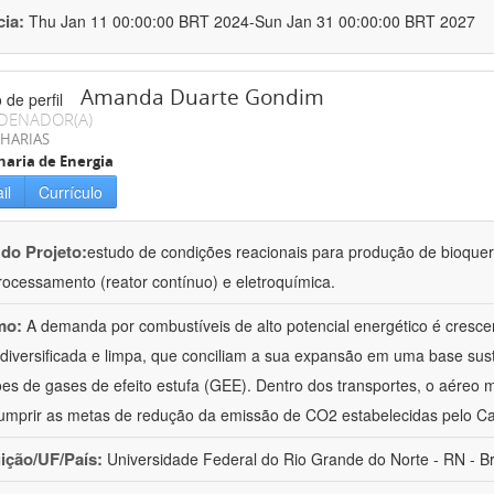
cia:
Thu Jan 11 00:00:00 BRT 2024-Sun Jan 31 00:00:00 BRT 2027
Amanda Duarte Gondim
DENADOR(A)
HARIAS
aria de Energia
il
Currículo
 do Projeto:
estudo de condições reacionais para produção de bioque
rocessamento (reator contínuo) e eletroquímica.
mo:
A demanda por combustíveis de alto potencial energético é cresc
 diversificada e limpa, que conciliam a sua expansão em uma base sus
es de gases de efeito estufa (GEE). Dentro dos transportes, o aéreo 
umprir as metas de redução da emissão de CO2 estabelecidas pelo C
uição/UF/País:
Universidade Federal do Rio Grande do Norte - RN - Br