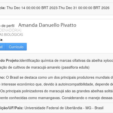
cia:
Thu Dec 14 00:00:00 BRT 2023-Thu Dec 31 00:00:00 BRT 2026
Amanda Danuello Pivatto
DENADOR(A)
AS BIOLÓGICAS
ia
il
Currículo
 do Projeto:
identificação química de marcas olfativas da abelha xyloco
zação de cultivos de maracujá-amarelo (passiflora edulis)
mo:
O Brasil se destaca como um dos principais produtores mundiais 
 interesse econômico que, devido à autoincompatibilidade, depende d
. Os principais polinizadores do maracujá são as grandes abelhas solit
ente conhecidas como mamangavas. Considerando o manejo dessas
uição/UF/País:
Universidade Federal de Uberlândia - MG - Brasil