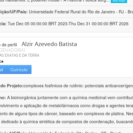
leia mais
uição/UF/País:
Universidade Federal Rural do Rio de Janeiro - RJ - Bra
cia:
Tue Dec 05 00:00:00 BRT 2023-Thu Dec 31 00:00:00 BRT 2026
Alzir Azevedo Batista
DENADOR(A)
AS EXATAS E DA TERRA
ca
il
Currículo
 do Projeto:
complexes fosfinicos de rutênio: potenciais anticancerígeno
mo:
A bioinorgânica juntamente com a química medicinal vem contribu
olvimento e aplicação de metalofármacos como drogas e agentes tera
ento de alguns tipos de câncer, baseado em complexos de platina. Ne
 dedicado à química sintética de compostos de coordenação, buscand