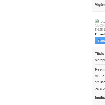
Vigên
COOR
ENGEN
Engenh
E-ma
Título
hidrop
Resu
matriz
emissõ
para c
Instit