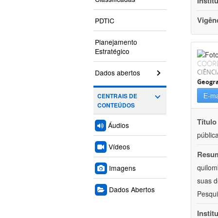
Instit
Vigên
PDTIC
Planejamento
Estratégico
COOR
Dados abertos
CIÊNC
Geogra
E-ma
CENTRAIS DE
CONTEÚDOS
Título
Áudios
públic
Vídeos
Resu
quilom
Imagens
suas d
Dados Abertos
Pesqui
Instit