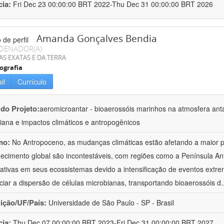
cia:
Fri Dec 23 00:00:00 BRT 2022-Thu Dec 31 00:00:00 BRT 2026
Amanda Gonçalves Bendia
DENADOR(A)
AS EXATAS E DA TERRA
ografia
il
Currículo
 do Projeto:
aeromicroantar - bioaerossóis marinhos na atmosfera antá
iana e impactos climáticos e antropogênicos
mo:
No Antropoceno, as mudanças climáticas estão afetando a maior pa
ecimento global são incontestáveis, com regiões como a Península A
icativas em seus ecossistemas devido a intensificação de eventos ext
nciar a dispersão de células microbianas, transportando bioaerossóis d
.
uição/UF/País:
Universidade de São Paulo - SP - Brasil
cia:
Thu Dec 07 00:00:00 BRT 2023-Fri Dec 31 00:00:00 BRT 2027