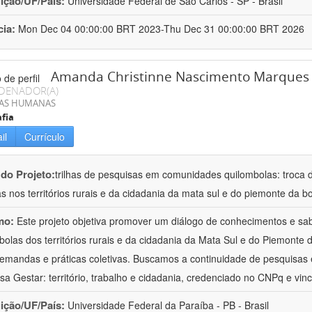
uição/UF/País:
Universidade Federal de São Carlos - SP - Brasil
cia:
Mon Dec 04 00:00:00 BRT 2023-Thu Dec 31 00:00:00 BRT 2026
Amanda Christinne Nascimento Marques
DENADOR(A)
IAS HUMANAS
fia
il
Currículo
 do Projeto:
trilhas de pesquisas em comunidades quilombolas: troca d
as nos territórios rurais e da cidadania da mata sul e do piemonte da bo
mo:
Este projeto objetiva promover um diálogo de conhecimentos e s
bolas dos territórios rurais e da cidadania da Mata Sul e do Piemont
emandas e práticas coletivas. Buscamos a continuidade de pesquisas
sa Gestar: território, trabalho e cidadania, credenciado no CNPq e vin
uição/UF/País:
Universidade Federal da Paraíba - PB - Brasil