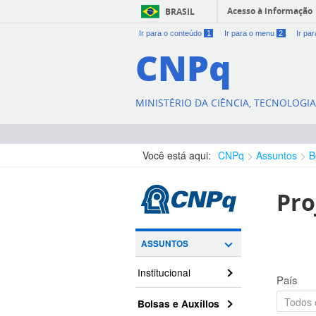
Acesso à informação
BRASIL
Ir para o conteúdo
1
Ir para o menu
2
Ir pa
CNPq
MINISTÉRIO DA CIÊNCIA, TECNOLOGI
Você está aqui:
CNPq
Assuntos
B
Pro
ASSUNTOS
Institucional
País
Bolsas e Auxílios