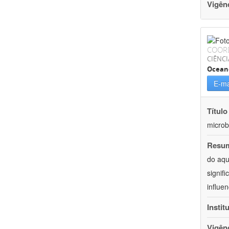
Vigên
COOR
CIÊNCI
Ocean
E-ma
Título
microb
Resu
do aqu
signif
influe
Instit
Vigên