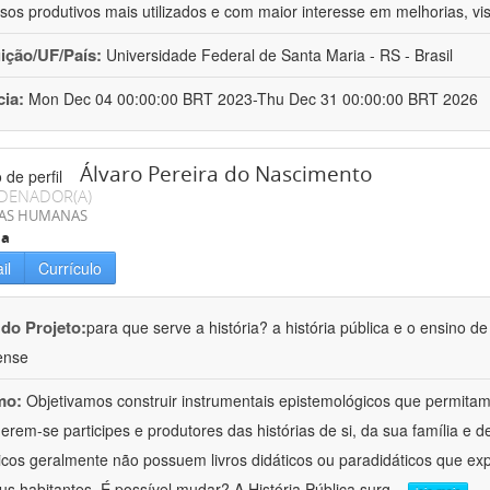
sos produtivos mais utilizados e com maior interesse em melhorias, vi
uição/UF/País:
Universidade Federal de Santa Maria - RS - Brasil
cia:
Mon Dec 04 00:00:00 BRT 2023-Thu Dec 31 00:00:00 BRT 2026
Álvaro Pereira do Nascimento
DENADOR(A)
IAS HUMANAS
ia
il
Currículo
 do Projeto:
para que serve a história? a história pública e o ensino d
ense
mo:
Objetivamos construir instrumentais epistemológicos que permita
erem-se participes e produtores das histórias de si, da sua família e 
ricos geralmente não possuem livros didáticos ou paradidáticos que exp
us habitantes. É possível mudar? A História Pública surg
...