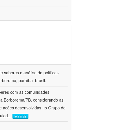
e saberes e análise de políticas
rborema, paraíba  brasil.
aberes com as comunidades
e da Borborema/PB, considerando as
 e ações desenvolvidas no Grupo de
culad
...
leia mais