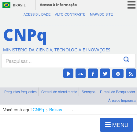
Acesso à informação
BRASIL
CORONAVÍRUS (COVID-19)
ACESSIBILIDADE
ALTO CONTRASTE
MAPA DO SITE
Participe
CNPq
Serviços
Legislação
MINISTÉRIO DA CIÊNCIA, TECNOLOGIA E INOVAÇÕES
Canais
Perguntas frequentes
Central de Atendimento
Serviços
E-mail do Pesquisador
Área de imprensa
Você está aqui:
CNPq
Bolsas e Auxílios Vigentes
Projetos de Pesquisa
MENU