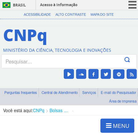
Acesso à informação
BRASIL
CORONAVÍRUS (COVID-19)
ACESSIBILIDADE
ALTO CONTRASTE
MAPA DO SITE
Participe
CNPq
Serviços
Legislação
MINISTÉRIO DA CIÊNCIA, TECNOLOGIA E INOVAÇÕES
Canais
Perguntas frequentes
Central de Atendimento
Serviços
E-mail do Pesquisador
Área de imprensa
Você está aqui:
CNPq
Bolsas e Auxílios Vigentes
Projetos de Pesquisa
MENU