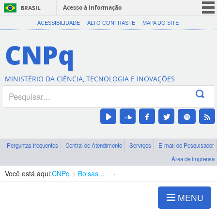
Acesso à informação
BRASIL
CORONAVÍRUS (COVID-19)
ACESSIBILIDADE
ALTO CONTRASTE
MAPA DO SITE
Participe
CNPq
Serviços
Legislação
MINISTÉRIO DA CIÊNCIA, TECNOLOGIA E INOVAÇÕES
Canais
Perguntas frequentes
Central de Atendimento
Serviços
E-mail do Pesquisador
Área de imprensa
Você está aqui:
CNPq
Bolsas e Auxílios Vigentes
Projetos de Pesquisa
MENU