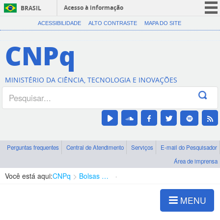
Acesso à informação
BRASIL
CORONAVÍRUS (COVID-19)
ACESSIBILIDADE
ALTO CONTRASTE
MAPA DO SITE
Participe
CNPq
Serviços
Legislação
MINISTÉRIO DA CIÊNCIA, TECNOLOGIA E INOVAÇÕES
Canais
Perguntas frequentes
Central de Atendimento
Serviços
E-mail do Pesquisador
Área de imprensa
Você está aqui:
CNPq
Bolsas e Auxílios Vigentes
Projetos de Pesquisa
MENU