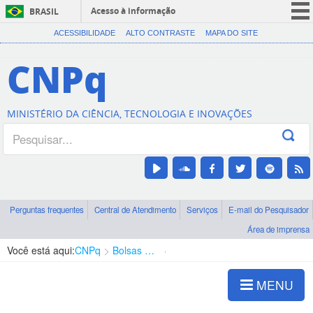
Acesso à informação
BRASIL
CORONAVÍRUS (COVID-19)
ACESSIBILIDADE
ALTO CONTRASTE
MAPA DO SITE
Participe
CNPq
Serviços
Legislação
MINISTÉRIO DA CIÊNCIA, TECNOLOGIA E INOVAÇÕES
Canais
Perguntas frequentes
Central de Atendimento
Serviços
E-mail do Pesquisador
Área de imprensa
Você está aqui:
CNPq
Bolsas e Auxílios Vigentes
Projetos de Pesquisa
MENU