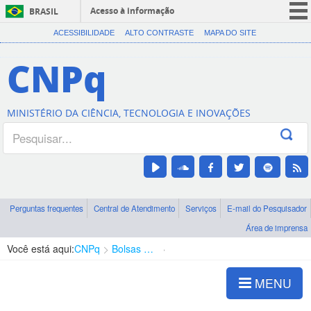
Acesso à informação
BRASIL
CORONAVÍRUS (COVID-19)
ACESSIBILIDADE
ALTO CONTRASTE
MAPA DO SITE
Participe
CNPq
Serviços
Legislação
MINISTÉRIO DA CIÊNCIA, TECNOLOGIA E INOVAÇÕES
Canais
Perguntas frequentes
Central de Atendimento
Serviços
E-mail do Pesquisador
Área de imprensa
Você está aqui:
CNPq
Bolsas e Auxílios Vigentes
Projetos de Pesquisa
MENU