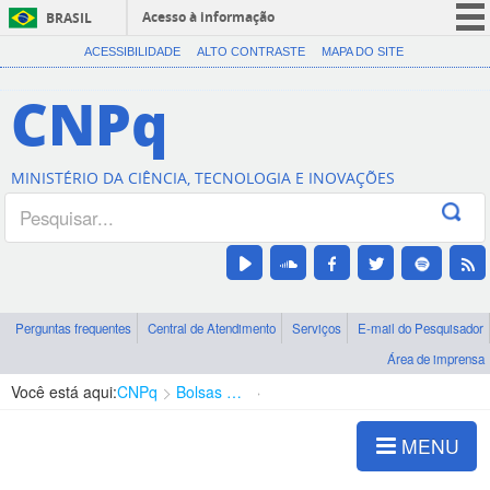
Acesso à informação
BRASIL
CORONAVÍRUS (COVID-19)
ACESSIBILIDADE
ALTO CONTRASTE
MAPA DO SITE
Participe
CNPq
Serviços
Legislação
MINISTÉRIO DA CIÊNCIA, TECNOLOGIA E INOVAÇÕES
Canais
Perguntas frequentes
Central de Atendimento
Serviços
E-mail do Pesquisador
Área de imprensa
Você está aqui:
CNPq
Bolsas e Auxílios Vigentes
Projetos de Pesquisa
MENU