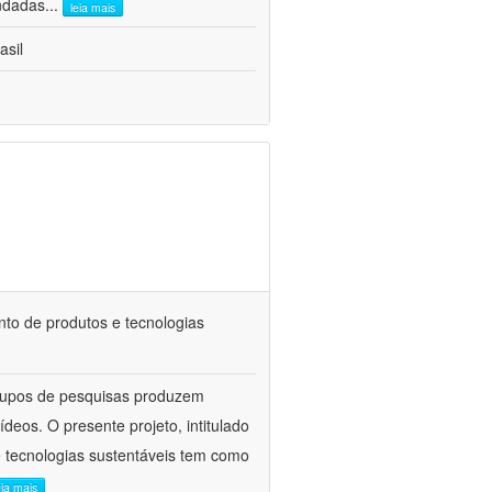
andadas
...
leia mais
asil
nto de produtos e tecnologias
grupos de pesquisas produzem
eos. O presente projeto, intitulado
e tecnologias sustentáveis tem como
eia mais