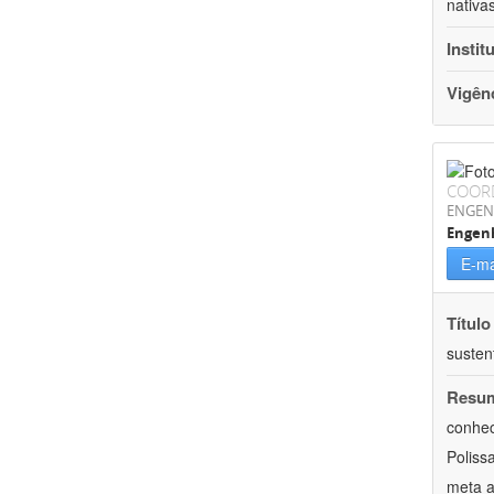
nativa
Instit
Vigên
COOR
ENGEN
Engenh
E-ma
Título
susten
Resu
conhec
Poliss
meta a