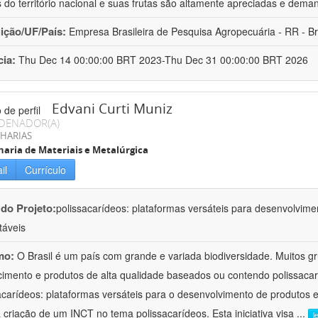
s do território nacional e suas frutas são altamente apreciadas e dem
uição/UF/País:
Empresa Brasileira de Pesquisa Agropecuária - RR - Br
cia:
Thu Dec 14 00:00:00 BRT 2023-Thu Dec 31 00:00:00 BRT 2026
Edvani Curti Muniz
DENADOR(A)
HARIAS
aria de Materiais e Metalúrgica
il
Currículo
 do Projeto:
polissacarídeos: plataformas versáteis para desenvolvime
táveis
mo:
O Brasil é um país com grande e variada biodiversidade. Muitos 
imento e produtos de alta qualidade baseados ou contendo polissacaríd
acarídeos: plataformas versáteis para o desenvolvimento de produtos 
 criação de um INCT no tema polissacarídeos. Esta iniciativa visa
...
l