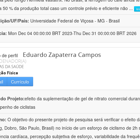
a 50 % da produção total caso um controle prévio e eficiente não
...
le
uição/UF/País:
Universidade Federal de Viçosa - MG - Brasil
cia:
Mon Dec 04 00:00:00 BRT 2023-Thu Dec 31 00:00:00 BRT 2026
Eduardo Zapaterra Campos
DENADOR(A)
AS DA SAÚDE
ão Física
il
Currículo
 do Projeto:
efeito da suplementação de gel de nitrato comercial duran
enho de ciclistas
mo:
O objetivo do presente projeto de pesquisa será verificar o efeito
, Dobro, São Paulo, Brasil) no início de um esforço de ciclismo de 2h s
ência cardíaca, percepção subjetiva de esforço, variabilidade da freq