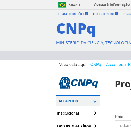
Acesso à informação
BRASIL
Ir para o conteúdo
1
Ir para o menu
2
Ir pa
CNPq
MINISTÉRIO DA CIÊNCIA, TECNOLOGI
Você está aqui:
CNPq
Assuntos
B
Pro
ASSUNTOS
Institucional
País
Bolsas e Auxílios