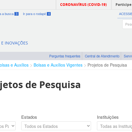
CORONAVÍRUS (COVID-19)
Participe
ra a busca
3
Ir para o rodapé
4
ACESSI
A E INOVAÇÕES
Perguntas frequentes
Central de Atendimento
Serv
olsas e Auxílios
Bolsas e Auxílios Vigentes
Projetos de Pesquisa
jetos de Pesquisa
Estados
Instituições