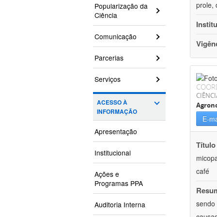
prole,
Popularização da
Ciência
Instit
Comunicação
Vigên
Parcerias
Serviços
COOR
CIÊNCI
ACESSO À
Agron
INFORMAÇÃO
E-ma
Apresentação
Título
Institucional
micopa
café
Ações e
Programas PPA
Resu
sendo 
Auditoria Interna
causad