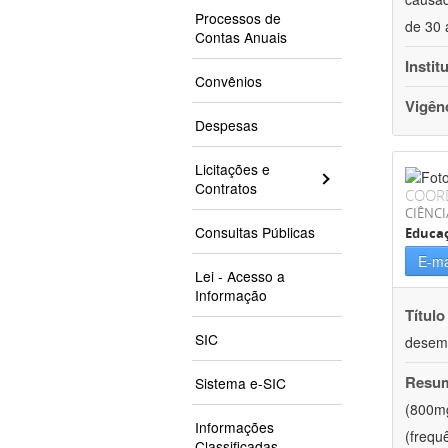
Processos de
de 30 
Contas Anuais
Instit
Convênios
Vigên
Despesas
Licitações e
Contratos
COOR
CIÊNCI
Consultas Públicas
Educaç
E-ma
Lei - Acesso a
Informação
Título
SIC
desemp
Resu
Sistema e-SIC
(800mg
Informações
(frequ
Classificadas