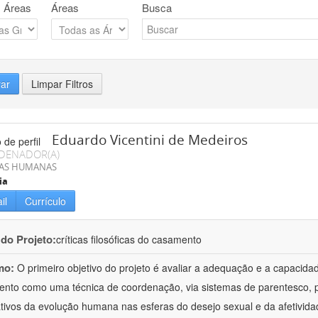
 Áreas
Áreas
Busca
rar
Limpar Filtros
Eduardo Vicentini de Medeiros
DENADOR(A)
IAS HUMANAS
ia
il
Currículo
 do Projeto:
críticas filosóficas do casamento
mo:
O primeiro objetivo do projeto é avaliar a adequação e a capacida
nto como uma técnica de coordenação, via sistemas de parentesco, p
tivos da evolução humana nas esferas do desejo sexual e da afetivid