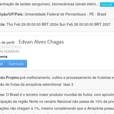
entração de lactato sanguíneo), biomecânicas (sinais eletro
...
leia mais
uição/UF/País:
Universidade Federal de Pernambuco - PE - Brasil
cia:
Thu Feb 29 00:00:00 BRT 2024-Sun Feb 28 00:00:00 BRT 2027
Edvan Alves Chagas
DENADOR(A)
AS AGRÁRIAS
omia
il
Currículo
 do Projeto:
pré-melhoramento, cultivo e processamento de fruteiras 
ão de frutas da amazônia setentrional  fase 3
mo:
O Brasil é o terceiro maior produtor mundial de frutos, com apro
icipação da região Norte no cenário Nacional não passa de 10% da pro
ações não chegam a 1%, mesmo considerando que a Amazônia possui 