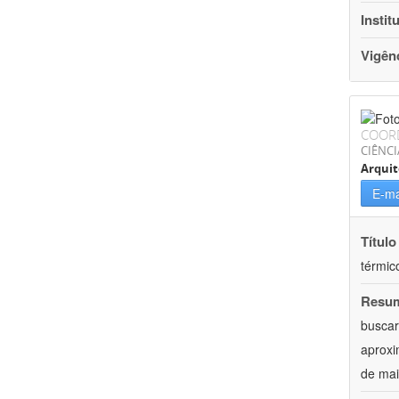
Instit
Vigên
COOR
CIÊNCI
Arqui
E-ma
Título
térmic
Resu
buscar
aproxi
de mai