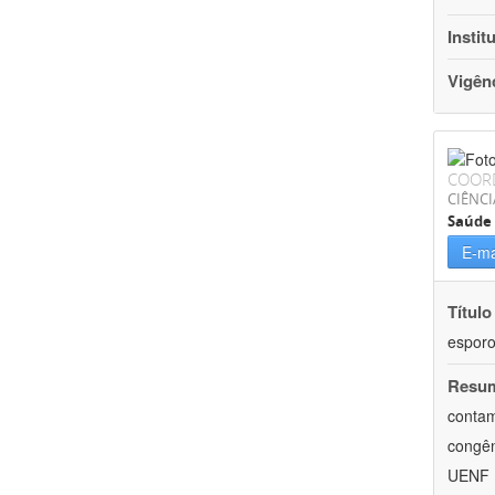
Instit
Vigên
COOR
CIÊNCI
Saúde 
E-ma
Título
esporo
Resu
contam
congên
UENF (