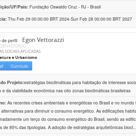
uição/UF/País:
Fundação Oswaldo Cruz - RJ - Brasil
cia:
Thu Feb 29 00:00:00 BRT 2024-Sun Feb 28 00:00:00 BRT 2027
Egon Vettorazzi
DENADOR(A)
AS SOCIAIS APLICADAS
tetura e Urbanismo
il
Currículo
 do Projeto:
estratégias bioclimáticas para habitação de interesse so
o e da viabilidade econômica nas oito zonas bioclimáticas brasileiras
mo:
As recentes crises ambientais e energéticas no Brasil e no mundo
 alternativas para diminuir o consumo energético. As edificações habit
madamente um terço do consumo energético do Brasil, sendo as edific
s de 85% das tipologias. A adoção de estratégias arquitetônicas biocl
.