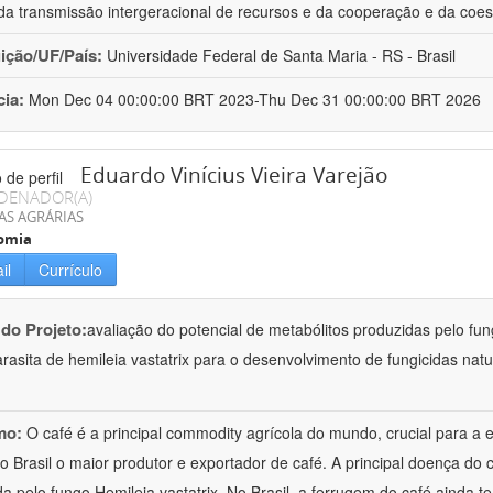
 da transmissão intergeracional de recursos e da cooperação e da coe
uição/UF/País:
Universidade Federal de Santa Maria - RS - Brasil
cia:
Mon Dec 04 00:00:00 BRT 2023-Thu Dec 31 00:00:00 BRT 2026
Eduardo Vinícius Vieira Varejão
DENADOR(A)
AS AGRÁRIAS
omia
il
Currículo
 do Projeto:
avaliação do potencial de metabólitos produzidas pelo fun
rasita de hemileia vastatrix para o desenvolvimento de fungicidas natu
mo:
O café é a principal commodity agrícola do mundo, crucial para a
o Brasil o maior produtor e exportador de café. A principal doença do 
a pelo fungo Hemileia vastatrix. No Brasil, a ferrugem do café ainda 