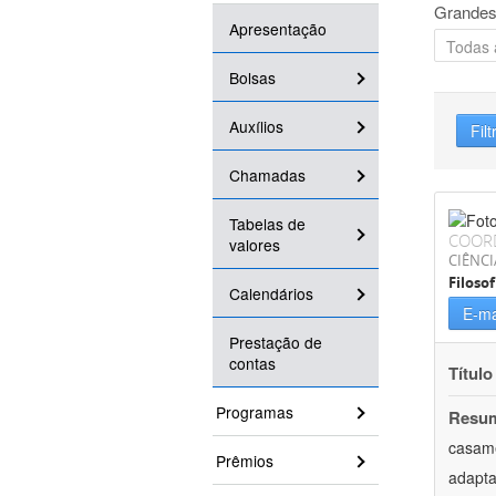
Grandes
Apresentação
Bolsas
Auxílios
Filt
Chamadas
Tabelas de
COOR
valores
CIÊNC
Filosof
Calendários
E-ma
Prestação de
contas
Título
Programas
Resu
casame
Prêmios
adapta