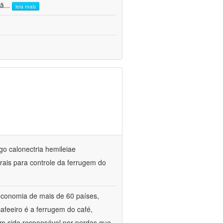
sã
...
leia mais
go calonectria hemileiae
rais para controle da ferrugem do
 economia de mais de 60 países,
cafeeiro é a ferrugem do café,
tem sido responsável por perdas que