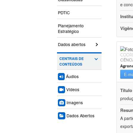
e conc
PDTIC
Instit
Planejamento
Vigên
Estratégico
Dados abertos
COOR
CENTRAIS DE
CIÊNCI
CONTEÚDOS
Agron
E-ma
Áudios
Vídeos
Título
produç
Imagens
Resu
Dados Abertos
A part
export