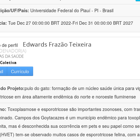
uição/UF/País:
Universidade Federal do Piauí - PI - Brasil
cia:
Tue Dec 27 00:00:00 BRT 2022-Fri Dec 31 00:00:00 BRT 2027
Edwards Frazão Teixeira
DENADOR(A)
AS DA SAÚDE
Coletiva
il
Currículo
 do Projeto:
pulo do gato: formação de um núcleo saúde única para vi
tricose em área altamente endêmica do norte e noroeste fluminense
mo:
Toxoplasmose e esporotricose são importantes zoonoses, com tra
inado. Campos dos Goytacazes é um município endêmico para toxopl
ita, mas é desconhecida sua ocorrência em pets e seu papel como sent
HVET) tem-se observado muitos casos de esporotricose felina, com al