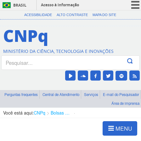
Acesso à informação
BRASIL
CORONAVÍRUS (COVID-19)
ACESSIBILIDADE
ALTO CONTRASTE
MAPA DO SITE
Participe
CNPq
Serviços
Legislação
MINISTÉRIO DA CIÊNCIA, TECNOLOGIA E INOVAÇÕES
Canais
Perguntas frequentes
Central de Atendimento
Serviços
E-mail do Pesquisador
Área de imprensa
Você está aqui:
CNPq
Bolsas e Auxílios Vigentes
Projetos de Pesquisa
MENU