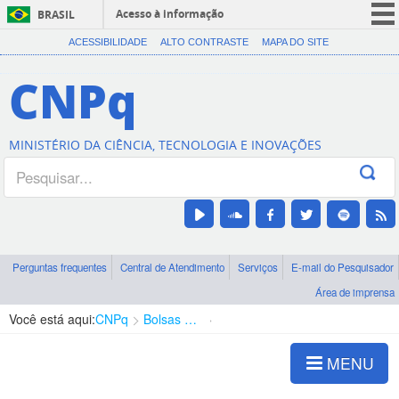
Acesso à informação
BRASIL
CORONAVÍRUS (COVID-19)
ACESSIBILIDADE
ALTO CONTRASTE
MAPA DO SITE
Participe
CNPq
Serviços
Legislação
MINISTÉRIO DA CIÊNCIA, TECNOLOGIA E INOVAÇÕES
Canais
Perguntas frequentes
Central de Atendimento
Serviços
E-mail do Pesquisador
Área de imprensa
Você está aqui:
CNPq
Bolsas e Auxílios Vigentes
Projetos de Pesquisa
MENU