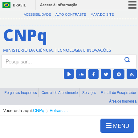
Acesso à informação
BRASIL
CORONAVÍRUS (COVID-19)
ACESSIBILIDADE
ALTO CONTRASTE
MAPA DO SITE
Participe
CNPq
Serviços
Legislação
MINISTÉRIO DA CIÊNCIA, TECNOLOGIA E INOVAÇÕES
Canais
Perguntas frequentes
Central de Atendimento
Serviços
E-mail do Pesquisador
Área de imprensa
Você está aqui:
CNPq
Bolsas e Auxílios Vigentes
Projetos de Pesquisa
MENU