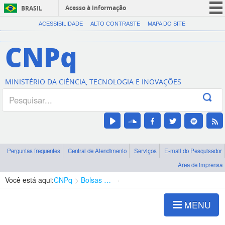
Acesso à informação
BRASIL
CORONAVÍRUS (COVID-19)
ACESSIBILIDADE
ALTO CONTRASTE
MAPA DO SITE
Participe
CNPq
Serviços
Legislação
MINISTÉRIO DA CIÊNCIA, TECNOLOGIA E INOVAÇÕES
Canais
Perguntas frequentes
Central de Atendimento
Serviços
E-mail do Pesquisador
Área de imprensa
Você está aqui:
CNPq
Bolsas e Auxílios Vigentes
Projetos de Pesquisa
MENU