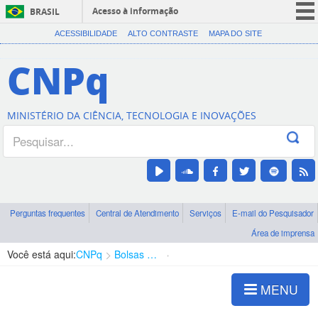
Acesso à informação
BRASIL
CORONAVÍRUS (COVID-19)
ACESSIBILIDADE
ALTO CONTRASTE
MAPA DO SITE
Participe
CNPq
Serviços
Legislação
MINISTÉRIO DA CIÊNCIA, TECNOLOGIA E INOVAÇÕES
Canais
Perguntas frequentes
Central de Atendimento
Serviços
E-mail do Pesquisador
Área de imprensa
Você está aqui:
CNPq
Bolsas e Auxílios Vigentes
Projetos de Pesquisa
MENU