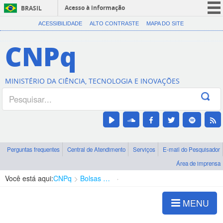
Acesso à informação
BRASIL
CORONAVÍRUS (COVID-19)
ACESSIBILIDADE
ALTO CONTRASTE
MAPA DO SITE
Participe
CNPq
Serviços
Legislação
MINISTÉRIO DA CIÊNCIA, TECNOLOGIA E INOVAÇÕES
Canais
Perguntas frequentes
Central de Atendimento
Serviços
E-mail do Pesquisador
Área de imprensa
Você está aqui:
CNPq
Bolsas e Auxílios Vigentes
Projetos de Pesquisa
MENU