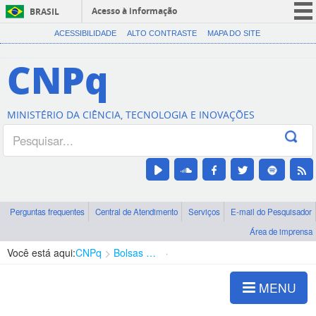
Acesso à informação
BRASIL
CORONAVÍRUS (COVID-19)
ACESSIBILIDADE
ALTO CONTRASTE
MAPA DO SITE
Participe
CNPq
Serviços
Legislação
MINISTÉRIO DA CIÊNCIA, TECNOLOGIA E INOVAÇÕES
Canais
Perguntas frequentes
Central de Atendimento
Serviços
E-mail do Pesquisador
Área de imprensa
Você está aqui:
CNPq
Bolsas e Auxílios Vigentes
Projetos de Pesquisa
MENU