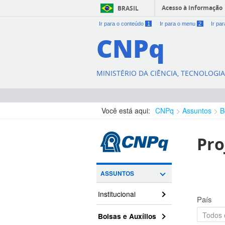
Acesso à informação
BRASIL
Ir para o conteúdo
1
Ir para o menu
2
Ir pa
CNPq
MINISTÉRIO DA CIÊNCIA, TECNOLOGI
Você está aqui:
CNPq
Assuntos
B
Pro
ASSUNTOS
Institucional
País
Bolsas e Auxílios