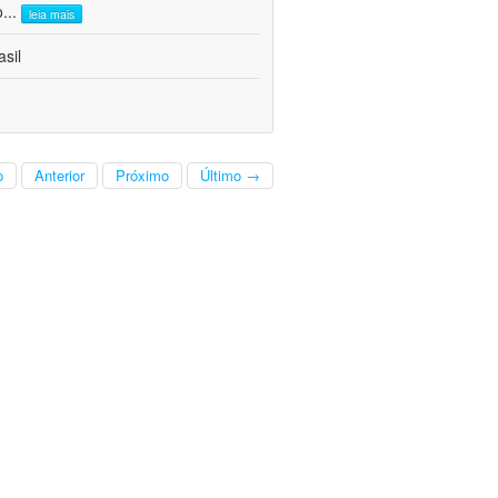
o
...
leia mais
sil
o
Anterior
Próximo
Último →