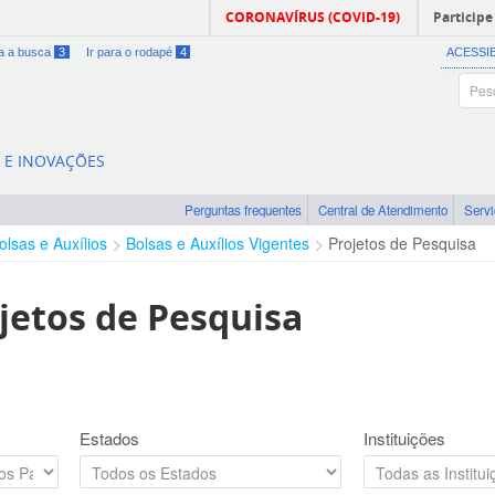
CORONAVÍRUS (COVID-19)
Participe
ra a busca
3
Ir para o rodapé
4
ACESSI
A E INOVAÇÕES
Perguntas frequentes
Central de Atendimento
Serv
olsas e Auxílios
Bolsas e Auxílios Vigentes
Projetos de Pesquisa
jetos de Pesquisa
Estados
Instituições