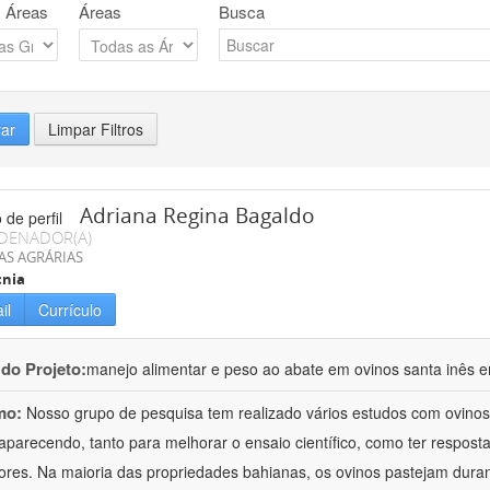
 Áreas
Áreas
Busca
rar
Limpar Filtros
Adriana Regina Bagaldo
DENADOR(A)
AS AGRÁRIAS
cnia
il
Currículo
 do Projeto:
manejo alimentar e peso ao abate em ovinos santa inês e
mo:
Nosso grupo de pesquisa tem realizado vários estudos com ovinos
aparecendo, tanto para melhorar o ensaio científico, como ter respost
ores. Na maioria das propriedades bahianas, os ovinos pastejam duran