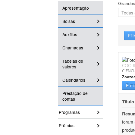
Grandes
Apresentação
Bolsas
Auxílios
Filt
Chamadas
Tabelas de
COOR
valores
CIÊNCI
Zoote
Calendários
E-ma
Prestação de
contas
Título
Programas
Resu
foram 
Prêmios
produt